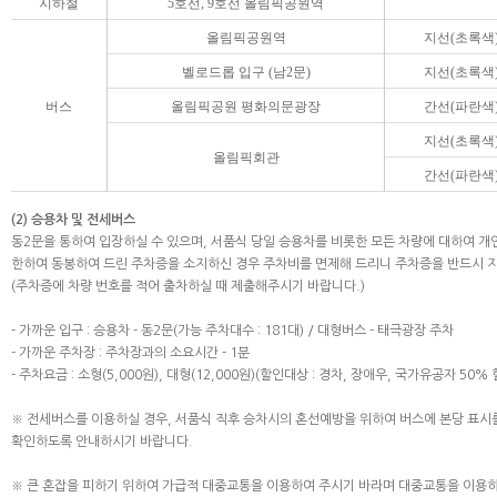
지하철
5호선, 9호선 올림픽공원역
올림픽공원역
지선(초록색
벨로드롭 입구 (남2문)
지선(초록색
버스
올림픽공원 평화의문광장
간선(파란색
지선(초록색
올림픽회관
간선(파란색
(2) 승용차 및 전세버스
동2문을 통하여 입장하실 수 있으며, 서품식 당일 승용차를 비롯한 모든 차량에 대하여 개
한하여 동봉하여 드린 주차증을 소지하신 경우 주차비를 면제해 드리니 주차증을 반드시 
(주차증에 차량 번호를 적어 출차하실 때 제출해주시기 바랍니다.)
- 가까운 입구 : 승용차 - 동2문(가능 주차대수 : 181대) / 대형버스 - 태극광장 주차
- 가까운 주차장 : 주차장과의 소요시간 - 1분
- 주차요금 : 소형(5,000원), 대형(12,000원)(할인대상 : 경차, 장애우, 국가유공자 50% 
※ 전세버스를 이용하실 경우, 서품식 직후 승차시의 혼선예방을 위하여 버스에 본당 표시
확인하도록 안내하시기 바랍니다.
※ 큰 혼잡을 피하기 위하여 가급적 대중교통을 이용하여 주시기 바라며 대중교통을 이용하실