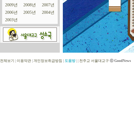
2009년
2008년
2007년
2006년
2005년
2004년
2003년
전체보기
|
이용약관
|
개인정보취급방침
|
도움방
|
|
천주교 서울대교구
ⓒ GoodNews